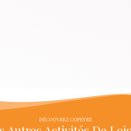
DÉCOUVREZ COPEYRE
s Autres Activités De Lois