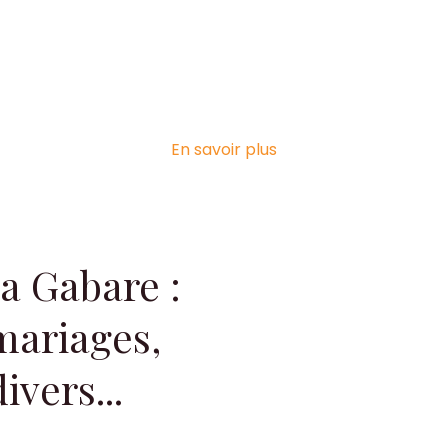
En savoir plus
la Gabare :
mariages,
vers...