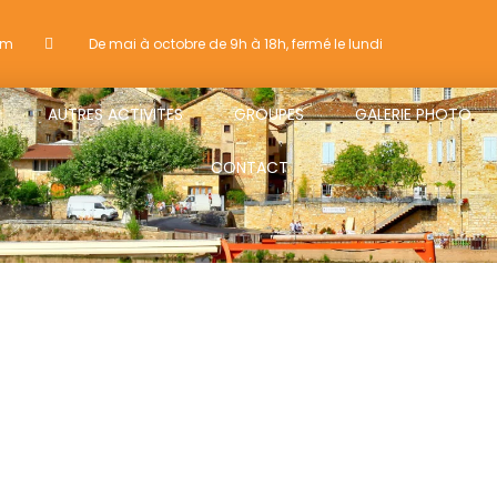
om
De mai à octobre de 9h à 18h, fermé le lundi
AUTRES ACTIVITES
GROUPES
GALERIE PHOTO
CONTACT