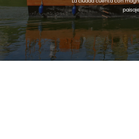
La ciudad cuenta con magní
paisaj