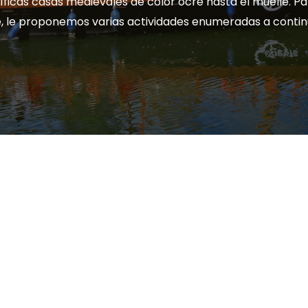
ficas casas medievales de color ocre hasta el muelle. Pa
e, le proponemos varias actividades enumeradas a contin