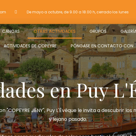
com
De mayo a octubre, de 9.00 a 18.00 h, cerrado los lunes
CANOAS
OTRAS ACTIVIDADES
GRUPOS
GALERÍ
ACTIVIDADES DE COPEYRE
PÓNGASE EN CONTACTO CON
dades en Puy L
on "COPEYRE JENY", Puy L'Évêque le invita a descubrir los 
y lejano pasado.