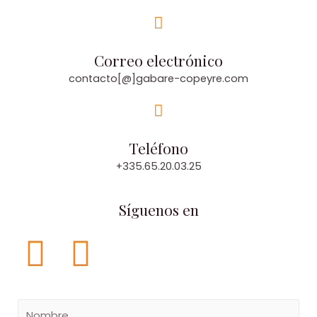
Correo electrónico
contacto[@]gabare-copeyre.com
Teléfono
+335.65.20.03.25
Síguenos en
F
I
a
n
N