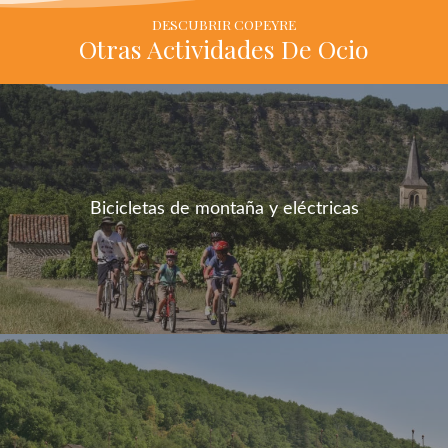
n
DESCUBRIR COPEYRE
i
Otras Actividades De Ocio
c
o
Bicicletas de montaña y eléctricas