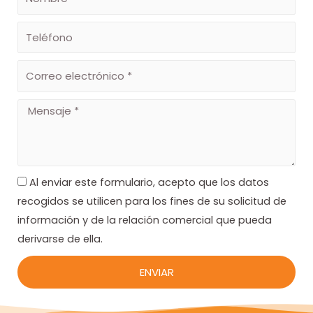
c
s
o
e
t
m
T
b
e
b
a
r
l
C
e
é
o
o
g
f
r
M
o
r
e
o
r
n
e
n
o
o
s
k
a
R
e
Al enviar este formulario, acepto que los datos
a
-
m
G
l
recogidos se utilicen para los fines de su solicitud de
j
P
e
información y de la relación comercial que pueda
e
f
D
c
derivarse de ella.
t
ENVIAR
r
ó