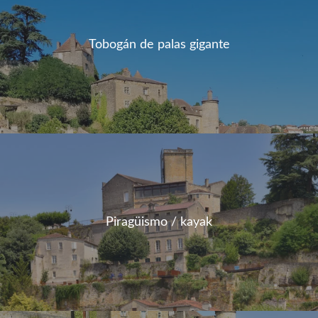
Tobogán de palas gigante
Piragüismo / kayak