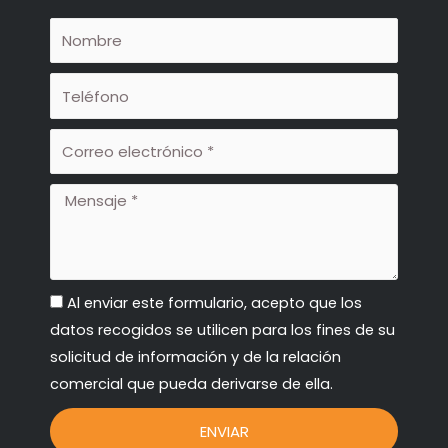
o
g
Nombre
o
r
Teléfono
k
a
Correo
electrónico
-
m
Mensaje
f
RGPD
Al enviar este formulario, acepto que los
datos recogidos se utilicen para los fines de su
solicitud de información y de la relación
comercial que pueda derivarse de ella.
ENVIAR