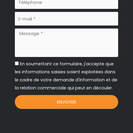
o
r
k
a
E-
mail
-
m
Message
f
RGPD
En soumettant ce formulaire, j'accepte que
les informations saisies soient exploitées dans
le cadre de votre demande d'information et de
la relation commerciale qui peut en découler.
ENVOYER