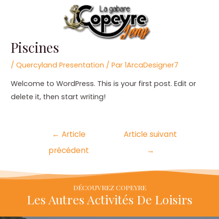
Aller
au
contenu
Piscines
/
Quercyland Presentation
/ Par
1ArcaDesigner7
Welcome to WordPress. This is your first post. Edit or
delete it, then start writing!
←
Article
Article suivant
précédent
→
DÉCOUVREZ COPEYRE
Les Autres Activités De Loisirs