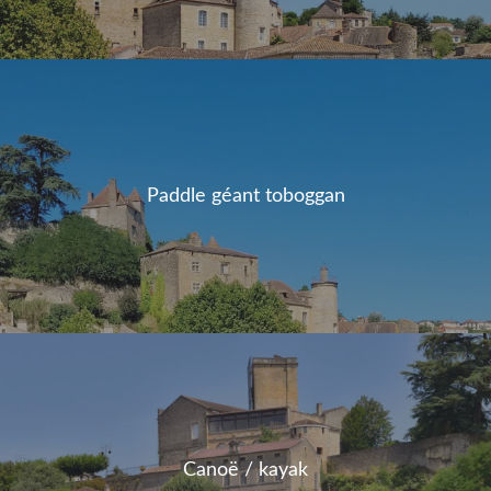
Paddle géant toboggan
Canoë / kayak